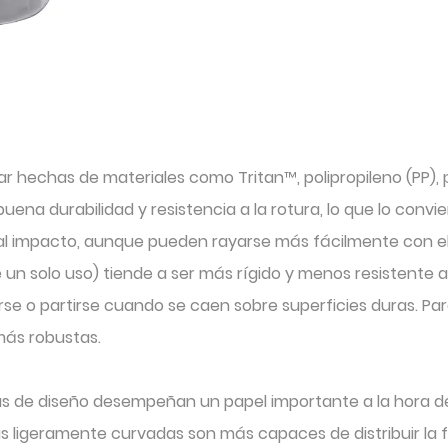
ar hechas de materiales como Tritan™, polipropileno (PP), p
u buena durabilidad y resistencia a la rotura, lo que lo conv
ia al impacto, aunque pueden rayarse más fácilmente con e
de un solo uso) tiende a ser más rígido y menos resistente a
rse o partirse cuando se caen sobre superficies duras. Para
 más robustas.
cas de diseño desempeñan un papel importante a la hora de
s ligeramente curvadas son más capaces de distribuir la