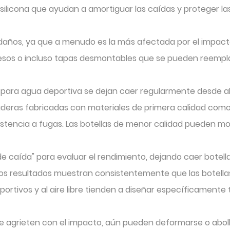
cona que ayudan a amortiguar las caídas y proteger las z
 daños, ya que a menudo es la más afectada por el impacto
uesos o incluso tapas desmontables que se pueden reempla
o para agua deportiva se dejan caer regularmente desde altu
uraderas fabricadas con materiales de primera calidad com
stencia a fugas. Las botellas de menor calidad pueden mos
 caída" para evaluar el rendimiento, dejando caer botella
 los resultados muestran consistentemente que las botellas
rtivos y al aire libre tienden a diseñar específicamente
o se agrieten con el impacto, aún pueden deformarse o abo