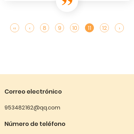
‹‹
‹
8
9
10
11
12
›
Correo electrónico
953482162@qq.com
Número de teléfono