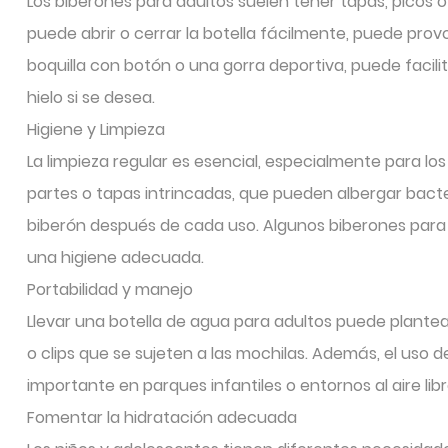
Los biberones para adultos suelen tener tapas, picos o
puede abrir o cerrar la botella fácilmente, puede pro
boquilla con botón o una gorra deportiva, puede facilit
hielo si se desea.
Higiene y Limpieza
La limpieza regular es esencial, especialmente para lo
partes o tapas intrincadas, que pueden albergar bacte
biberón después de cada uso. Algunos biberones para ad
una higiene adecuada.
Portabilidad y manejo
Llevar una botella de agua para adultos puede plantear
o clips que se sujeten a las mochilas. Además, el uso 
importante en parques infantiles o entornos al aire l
Fomentar la hidratación adecuada