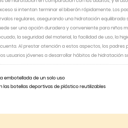
es de hidratación en comparación con los adultos, y el u
eso si intentan terminar el biberón rápidamente. Los pa
alos regulares, asegurando una hidratación equilibrada s
 puede ser una opción duradera y conveniente para niños 
do, la seguridad del material, la facilidad de uso, la higie
enta. Al prestar atención a estos aspectos, los padres p
 los usuarios jóvenes a desarrollar hábitos de hidratació
a embotellada de un solo uso
 las botellas deportivas de plástico reutilizables