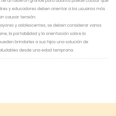
so de un biberón grande para adultos puede causar que
dres y educadores deben orientar a los usuarios más
in causar tensión.
mayores y adolescentes, se deben considerar varios
ne, la portabilidad y la orientación sobre la
ueden brindarles a sus hijos una solución de
n saludables desde una edad temprana.