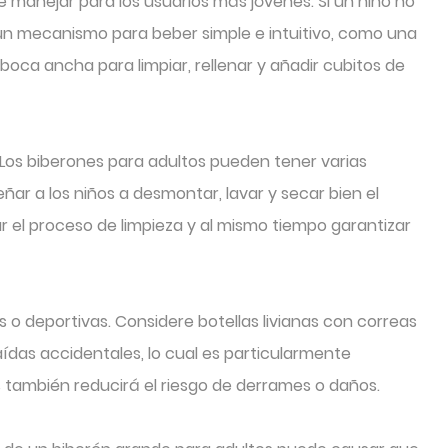
e manejar para los usuarios más jóvenes. Si un niño no
 un mecanismo para beber simple e intuitivo, como una
 boca ancha para limpiar, rellenar y añadir cubitos de
. Los biberones para adultos pueden tener varias
r a los niños a desmontar, lavar y secar bien el
r el proceso de limpieza y al mismo tiempo garantizar
 o deportivas. Considere botellas livianas con correas
aídas accidentales, lo cual es particularmente
s también reducirá el riesgo de derrames o daños.