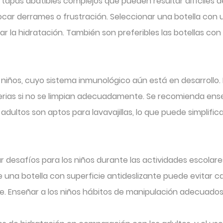
 tapas abatibles complejos que pueden resultar difíciles d
vocar derrames o frustración. Seleccionar una botella con
ar la hidratación. También son preferibles las botellas con
s niños, cuyo sistema inmunológico aún está en desarrollo
rias si no se limpian adecuadamente. Se recomienda enseña
ultos son aptos para lavavajillas, lo que puede simplifica
 desafíos para los niños durante las actividades escolares
de una botella con superficie antideslizante puede evitar c
ibre. Enseñar a los niños hábitos de manipulación adecuado