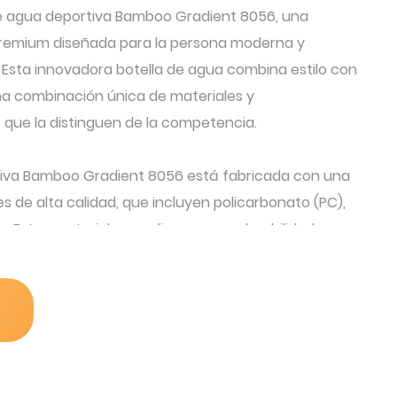
de agua deportiva Bamboo Gradient 8056, una
premium diseñada para la persona moderna y
 Esta innovadora botella de agua combina estilo con
na combinación única de materiales y
 que la distinguen de la competencia.
tiva Bamboo Gradient 8056 está fabricada con una
 de alta calidad, que incluyen policarbonato (PC),
na. Estos materiales se eligen por su durabilidad,
limpieza, lo que garantiza que su botella de agua no
ue también esté diseñada para durar.
170 gramos, esta botella de agua es liviana, lo que
compañera para tus viajes diarios, sesiones de
 al aire libre. El diseño liviano no compromete la
que garantiza que pueda soportar los rigores del uso