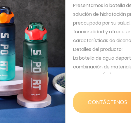
Presentamos la botella 
solución de hidratación 
preocupada por su salud.
funcionalidad y ofrece u
características de diseño
Detalles del producto:
La botella de agua depor
combinación de materiales
polipropileno (PP) y silico
seguridad y facilidad de 
solo sea elegante sino q
Con un peso manejable de 
CONTÁCTENOS
la convierte en la mejor 
entrenamiento o aventuras
solidez de la botella, lo 