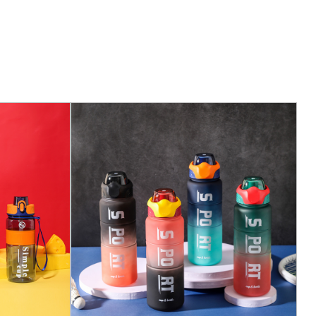
stá cuidadosamente empaquetada en una caja con
m x 47 cm x 61 cm, lo que permite un
rte eficientes. La caja está diseñada para
ante el transporte, asegurando que lleguen a usted
.
d de 1300 mililitros, la botella de agua 8056 está
 hidratado durante todo el día. Ya sea que esté
larga o simplemente necesite una botella de agua
s, esta botella lo tiene cubierto.
aleta de colores que incluye el negro clásico, el rojo
te y el verde refrescante. Cada opción de color está
n su estilo y preferencias personales,
individualidad.
seño distintivo de nodo de bambú en el cuerpo, que