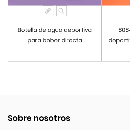
Botella de agua deportiva
808
para beber directa
deporti
transparente octogonal
girator
Ver más
Sobre nosotros