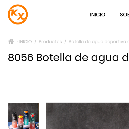
INICIO
SO
INICIO
/
Productos
/
Botella de agua deportiva 
>
8056 Botella de agua