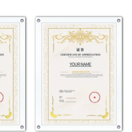
trol de calidad para garantizar que cumpla con los
durabilidad, seguridad y funcionalidad. Estamos
un producto en el que pueda confiar y en el que
a de agua deportiva Bamboo Gradient 8056 es más
para sus bebidas; es una declaración de estilo, un
 un paso hacia un estilo de vida más sostenible.
riales de alta calidad y características prácticas,
una excelente opción para quienes buscan una
premium.