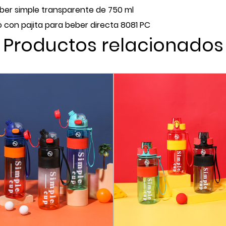
ber simple transparente de 750 ml
diario.
 con pajita para beber directa 8081 PC
Cada botella de agua e
Productos relacionados
unas dimensiones de 93 c
almacenamiento y transpo
proteger las botellas dur
en perfectas condiciones
Con una generosa capacida
diseñada para mantenerte
realizando una caminata 
para sus actividades diaria
Elija entre una vibrante p
enérgico, el azul relajan
diseñada para combinar co
permitiéndole expresar su 
La botella presenta un di