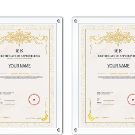
rigurosos procesos de con
más altos estándares de 
comprometidos a ofrecer 
pueda confiar.
En conclusión, la botell
que un simple recipiente 
compromiso con la salud y
Con su diseño único, mate
esta botella de agua es 
solución de hidratación 