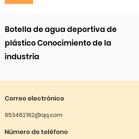
prueba de fugas lo convierte en una opción confiable
para el uso diario. Ya sea que la compre para uso
personal o al por mayor, esta botella de agua ofrece
Botella de agua deportiva de
practicidad, estilo y rendimiento duradero.
plástico Conocimiento de la
industria
Correo electrónico
953482162@qq.com
Número de teléfono