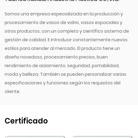
para beber, complementado con una tapa giratoria.
Este diseño único permite opciones de bebida
Somos una empresa especializada en la producción y
versátiles, ya sea que prefiera sorber o tragar. La
procesamiento de vasos de vidrio, vasos espaciales y
cubierta giratoria es fácil de usar y garantiza que
otros productos, con un completo y científico sistema de
ambas bocas estén selladas de forma segura cuando
gestión de calidad. E introducir constantemente nuevos
no estén en uso, evitando fugas y derrames. Esta
estilos para atender al mercado. El producto tiene un
característica aumenta la comodidad general de la
diseño novedoso, procesamiento preciso, buen
rendimiento de aislamiento, seguridad, portabilidad,
botella, haciéndola adaptable a diversas preferencias
moda y belleza. También se pueden personalizar varias
y situaciones de bebida.
especificaciones y funciones según los requisitos del
La forma octogonal de la botella de agua 8076 es
cliente.
más que una simple elección de diseño: mejora el
agarre y la estabilidad. El diseño de ocho lados
garantiza que la botella sea fácil de sostener, incluso
Certificado
cuando estás en movimiento. Además, la forma
octogonal evita que la botella se salga rodando si se