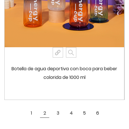
liviana y fácil de transportar, incluso cuando está
llena hasta su capacidad de 750 ml. El peso ligero de
la botella mejora su portabilidad, lo que la convierte
en una opción ideal para quienes necesitan una
botella de agua confiable sin la carga adicional del
peso adicional. Ya sea que la guardes en tu bolso, la
sostengas en la mano o la asegures a tu equipo con
su práctica correa, la botella está diseñada para ser
Botella de agua deportiva con boca para beber
una parte perfecta de tu rutina diaria.
colorida de 1000 ml
Con una capacidad de 750 ml, la botella de agua
8076 ofrece un amplio espacio para tus necesidades
de hidratación. Este tamaño logra un equilibrio entre
portabilidad y volumen suficiente, lo que garantiza
Ver más
1
2
3
4
5
6
que tenga suficiente agua para mantenerse
hidratado durante los entrenamientos, las caminatas