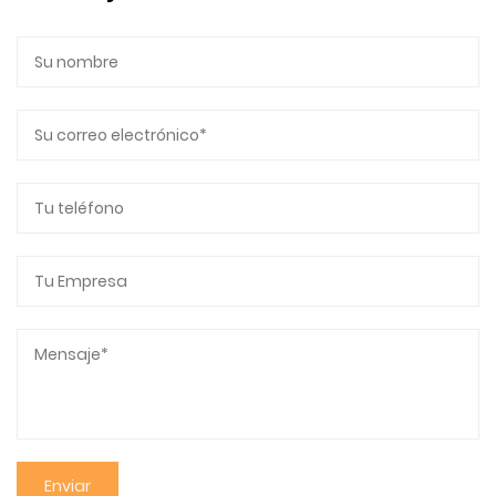
en áreas de difícil acceso, lo que facilita el
mantenimiento de un entorno para beber limpio y
seguro. La posibilidad de desmontar completamente
la botella la hace especialmente atractiva para
quienes priorizan la limpieza y la higiene en sus rutinas
diarias.
La botella de agua de copa octogonal con tapa
giratoria y boca doble para beber 8076 ofrece una
solución completa para quienes buscan un
compañero de hidratación duradero, elegante y
funcional. Con su robusta construcción de PC,
características innovadoras y diseño bien pensado,
esta botella de agua es adecuada para una variedad
de actividades y estilos de vida. La combinación de su
naturaleza liviana, amplia capacidad y diseño a