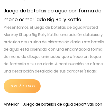
Juego de botellas de agua con forma de
mono esmerilado Big Belly Kettle
Presentamos el juego de botellas de agua Frosted
Monkey Shape Big Belly Kettle, una adición deliciosa y
práctica a su rutina de hidratación diaria. Esta botella
de agua está diseñada con una encantadora forma
de mono de dibujos animados, que ofrece un toque
de fantasía a tu uso diario. A continuación se ofrece
una descripción detallada de sus características:
El hervidor Frosted Monkey Shape Big Belly está
elaborado con un diseño único que captura la
CONTÁCTENOS
esencia juguetona de un mono. Su cuerpo recuerda a
una gran barriga, lo que no sólo aumenta su encanto
Anterior：Juego de botellas de agua deportivas con
sino que también proporciona un amplio espacio para