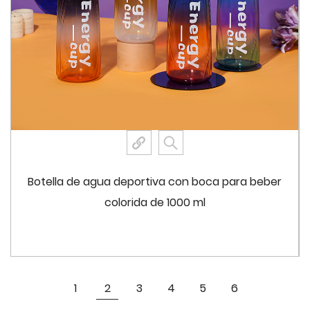
ser fácil de operar con una sola mano, adecuada
para quienes están en movimiento. La botella
también presenta un diseño a prueba de fugas, lo
que garantiza que sus bebidas permanezcan seguras
en el interior sin temor a fugas o derrames.
El hervidor Frosted Monkey Shape Big Belly está
diseñado pensando en la portabilidad. Su tamaño
compacto y su construcción liviana hacen que sea
Botella de agua deportiva con boca para beber
fácil de transportar, ya sea que vaya al gimnasio, a la
colorida de 1000 ml
oficina o de excursión. Además, la botella es
completamente desmontable, lo que permite una
limpieza y un mantenimiento exhaustivos, lo que
garantiza que el agua se mantenga fresca y libre de
Ver más
1
2
3
4
5
6
residuos.
El juego de botellas de agua viene en una variedad de