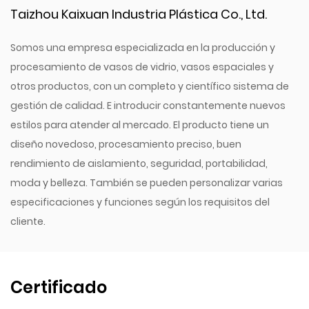
decisión sostenible para el medio ambiente. Las
Taizhou Kaixuan Industria Plástica Co., Ltd.
botellas de agua reutilizables ayudan a reducir la
cantidad de botellas de plástico de un solo uso que
Somos una empresa especializada en la producción y
terminan en los vertederos, contribuyendo a un
procesamiento de vasos de vidrio, vasos espaciales y
planeta más limpio y verde.
otros productos, con un completo y científico sistema de
Esta botella de agua no es sólo para agua; también se
gestión de calidad. E introducir constantemente nuevos
puede utilizar para almacenar y transportar otras
estilos para atender al mercado. El producto tiene un
bebidas como zumos de frutas, batidos o incluso
diseño novedoso, procesamiento preciso, buen
rendimiento de aislamiento, seguridad, portabilidad,
bebidas calientes, gracias a la resistencia a la
moda y belleza. También se pueden personalizar varias
temperatura de su material.
especificaciones y funciones según los requisitos del
Estamos comprometidos a brindar a nuestros
cliente.
clientes un producto que satisfaga sus necesidades
y supere sus expectativas. El hervidor Frosted Monkey
Shape Big Belly está respaldado por una política
Certificado
amigable para el cliente, lo que garantiza que pueda