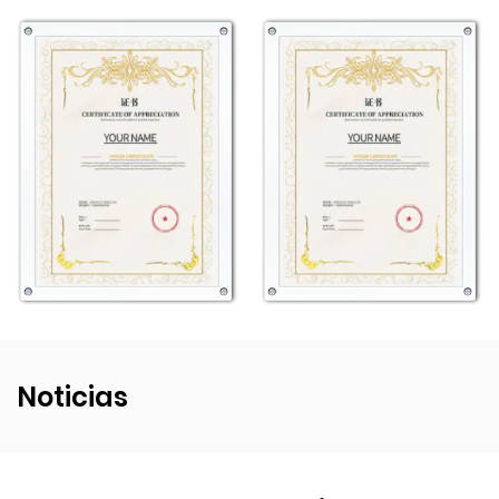
disfrutar de su compra con confianza.
En resumen, el juego de botellas de agua Frosted
Monkey Shape Big Belly Kettle es una opción elegante,
duradera y funcional para quienes buscan
mantenerse hidratados de una manera divertida y
ecológica. Su combinación de diseño, material y
características prácticas lo convierten en una
valiosa adición a sus elementos esenciales diarios.
Noticias